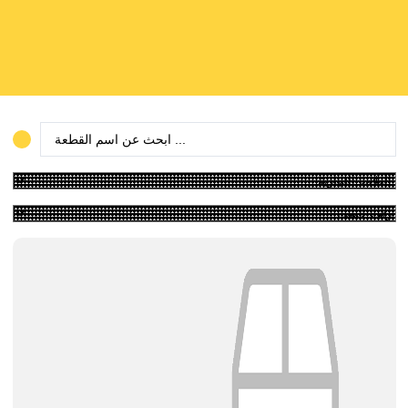
Search
...