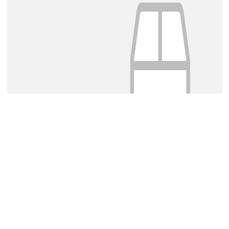
رقم القطعة:
27101.CRE