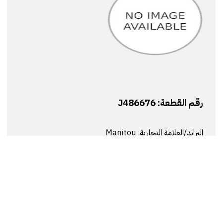
رقم القطعة:
J486676
البراند/العلامة التجارية:
Manitou
وصف القطعة:
Seal Kit
اطلب السعر
عرض التفاصيل