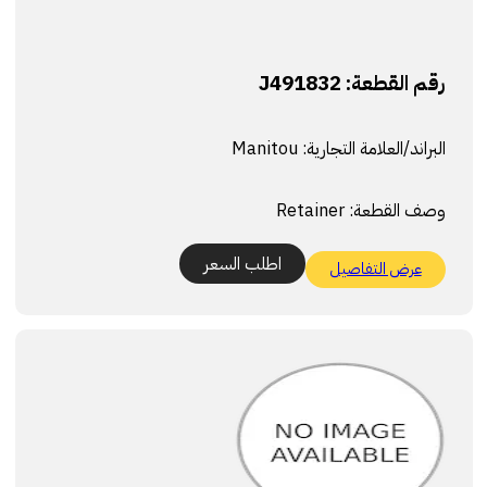
رقم القطعة:
J491832
البراند/العلامة التجارية:
Manitou
وصف القطعة:
Retainer
اطلب السعر
عرض التفاصيل