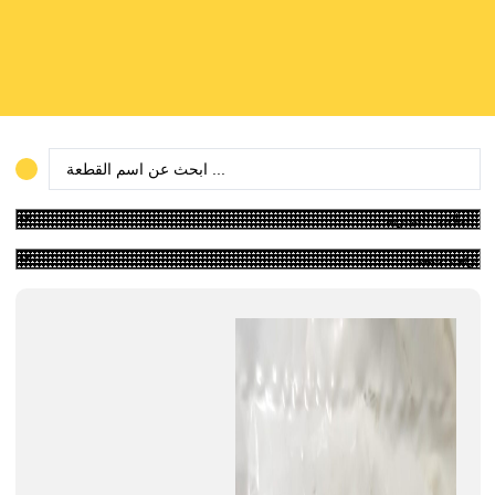
Search
...