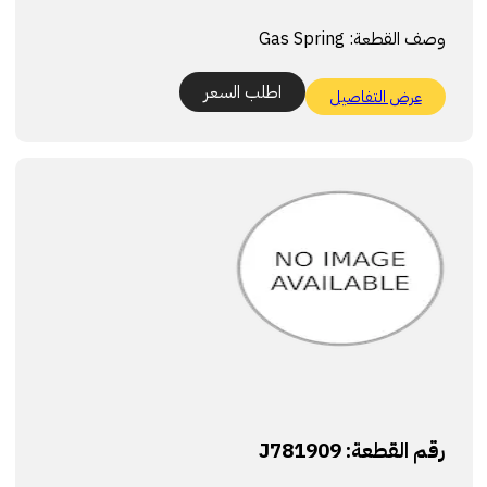
وصف القطعة:
Gas Spring
اطلب السعر
عرض التفاصيل
رقم القطعة:
J781909