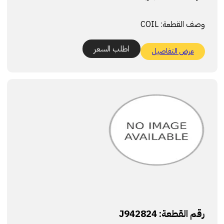
وصف القطعة:
COIL
اطلب السعر
عرض التفاصيل
رقم القطعة:
J942824