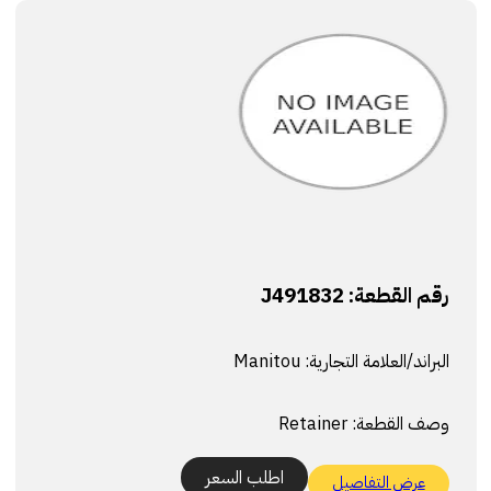
رقم القطعة:
J491832
البراند/العلامة التجارية:
Manitou
وصف القطعة:
Retainer
اطلب السعر
عرض التفاصيل