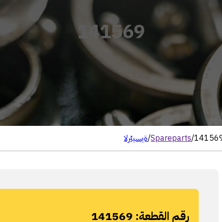
141569
14156
/
Spareparts
/
الرئيسية
رقم القطعة:
141569