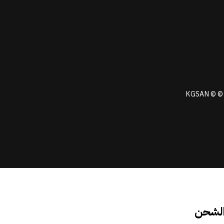
KGSAN © © 
الشحن