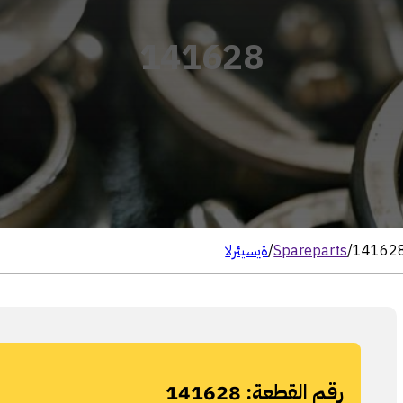
141628
14162
/
Spareparts
/
الرئيسية
رقم القطعة:
141628