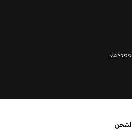
KGSAN © © 
الشحن