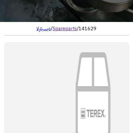
141629
/
Spareparts
/
الرئيسية