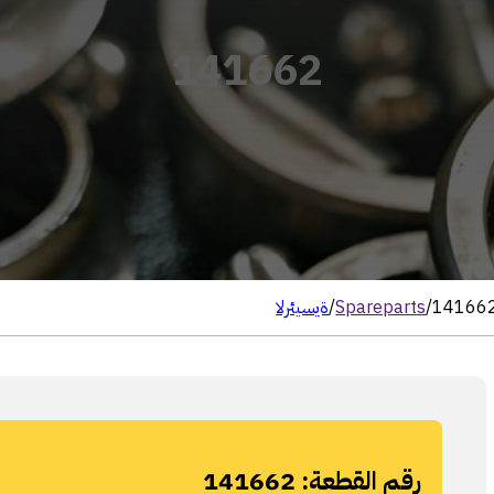
141662
14166
/
Spareparts
/
الرئيسية
رقم القطعة:
141662