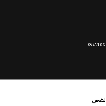
KGSAN © © 
الشحن