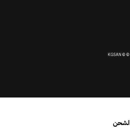
KGSAN © © 
الشحن