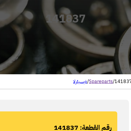
141837
14183
/
Spareparts
/
الرئيسية
رقم القطعة:
141837