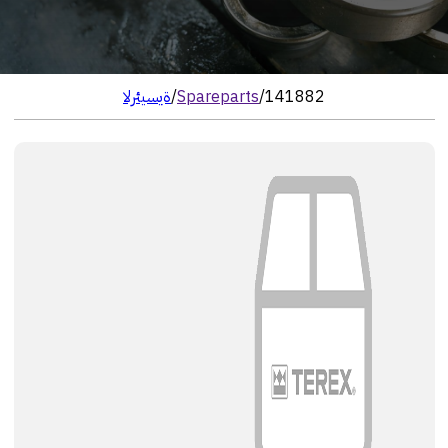
141882
/
Spareparts
/
الرئيسية