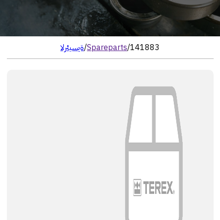
141883
/
Spareparts
/
الرئيسية