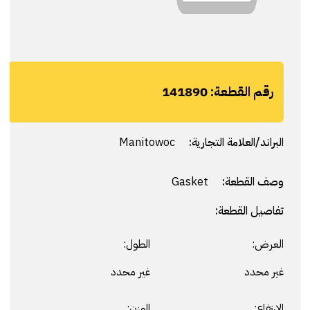
رقم القطعة:
141890
البراند/العلامة التجارية:
Manitowoc
وصف القطعة:
Gasket
تفاصيل القطعة:
العرض:
الطول:
غير محدد
غير محدد
الارتفاع:
الوزن: