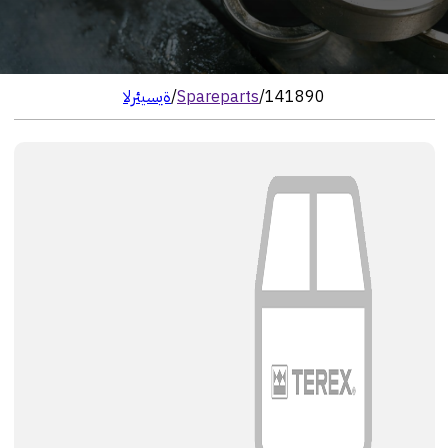
141890
/
Spareparts
/
الرئيسية