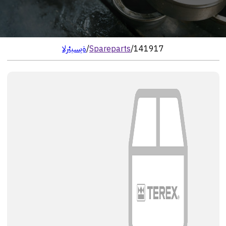
141917
/
Spareparts
/
الرئيسية