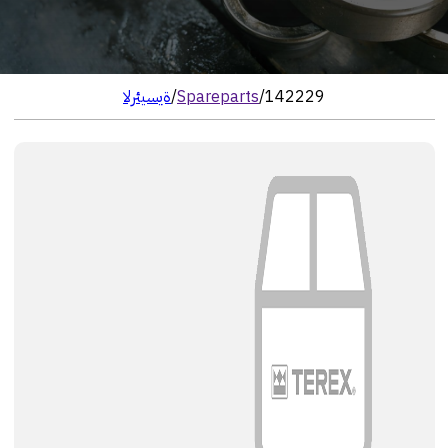
142229
/
Spareparts
/
الرئيسية