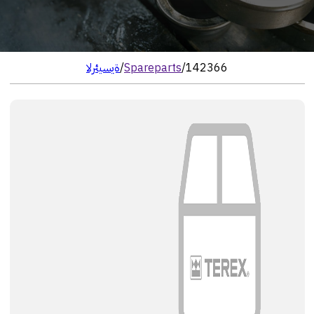
142366
/
Spareparts
/
الرئيسية