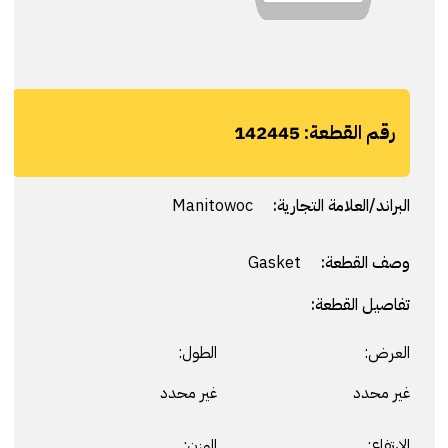
رقم القطعة:
142445
البراند/العلامة التجارية:
Manitowoc
وصف القطعة:
Gasket
تفاصيل القطعة:
العرض:
الطول:
غير محدد
غير محدد
الارتفاع:
الوزن: