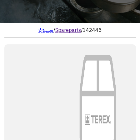
142445
/
Spareparts
/
الرئيسية