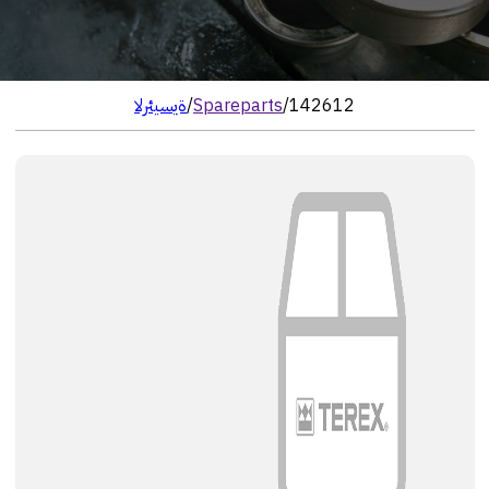
142612
/
Spareparts
/
الرئيسية