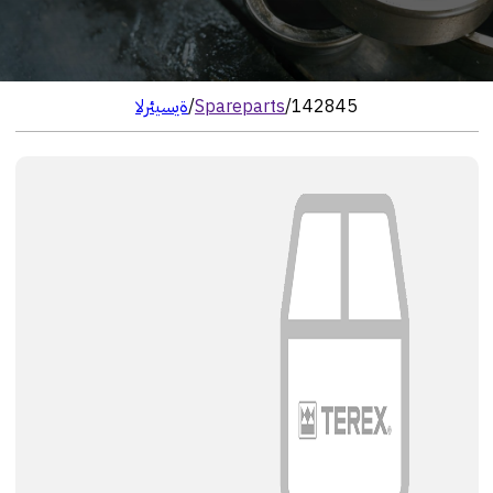
142845
/
Spareparts
/
الرئيسية