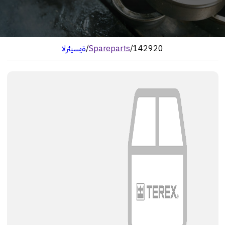
142920
/
Spareparts
/
الرئيسية