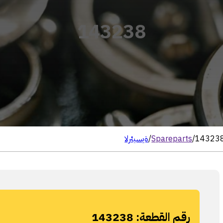
143238
14323
/
Spareparts
/
الرئيسية
رقم القطعة:
143238