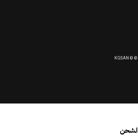
KGSAN © © 
الشحن