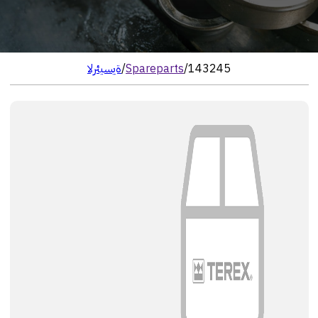
143245
/
Spareparts
/
الرئيسية