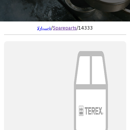
14333
/
Spareparts
/
الرئيسية