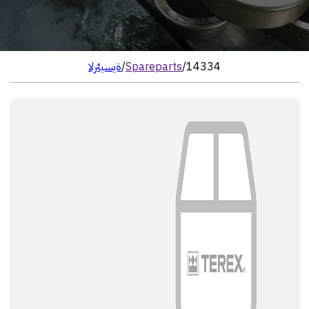
14334
/
Spareparts
/
الرئيسية