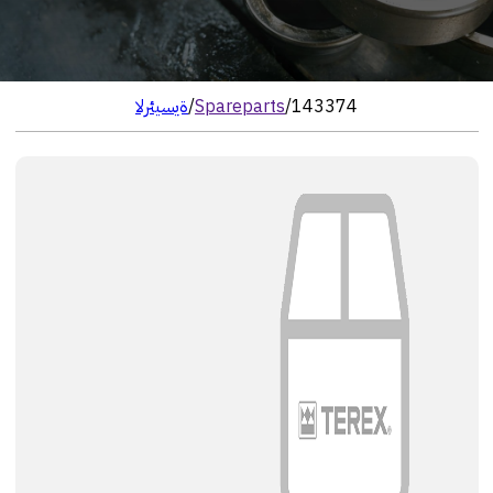
143374
/
Spareparts
/
الرئيسية