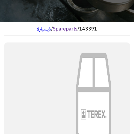
143391
/
Spareparts
/
الرئيسية