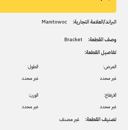
البراند/العلامة التجارية:
Manitowoc
وصف القطعة:
Bracket
تفاصيل القطعة:
العرض:
الطول:
غير محدد
غير محدد
الارتفاع:
الوزن:
غير محدد
غير محدد
تصنيف القطعة:
غير مصنف