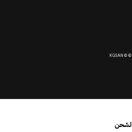
KGSAN © © 
الشحن