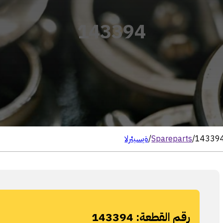
143394
14339
/
Spareparts
/
الرئيسية
رقم القطعة:
143394