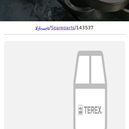
143537
/
Spareparts
/
الرئيسية