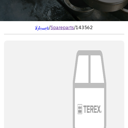
143562
/
Spareparts
/
الرئيسية