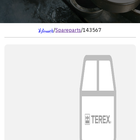
143567
/
Spareparts
/
الرئيسية