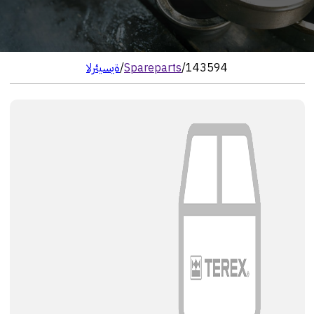
143594
/
Spareparts
/
الرئيسية