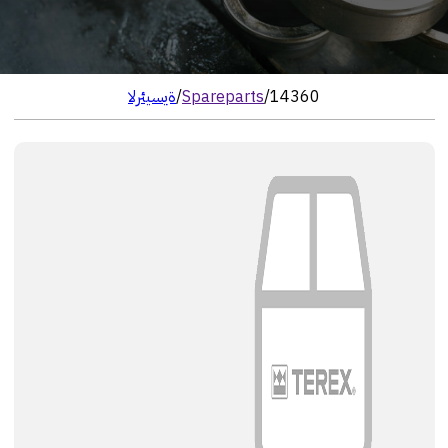
14360
/
Spareparts
/
الرئيسية