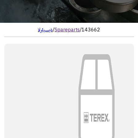
143662
/
Spareparts
/
الرئيسية