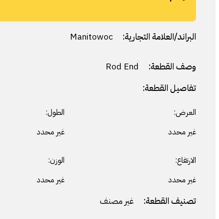
البراند/العلامة التجارية:
Manitowoc
وصف القطعة:
Rod End
تفاصيل القطعة:
العرض:
الطول:
غير محدد
غير محدد
الارتفاع:
الوزن:
غير محدد
غير محدد
تصنيف القطعة:
غير مصنف