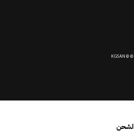
KGSAN © © 
الشحن