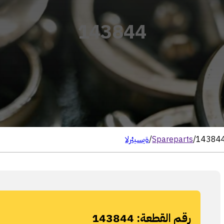
143844
14384
/
Spareparts
/
الرئيسية
رقم القطعة:
143844