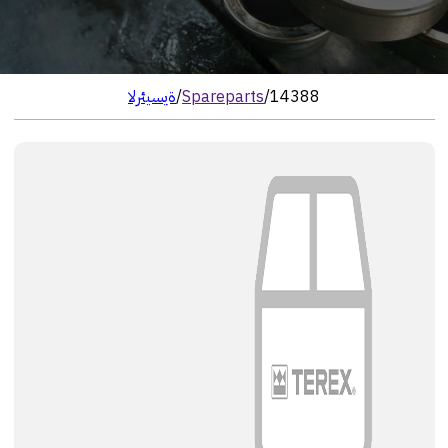
14388
/
Spareparts
/
الرئيسية