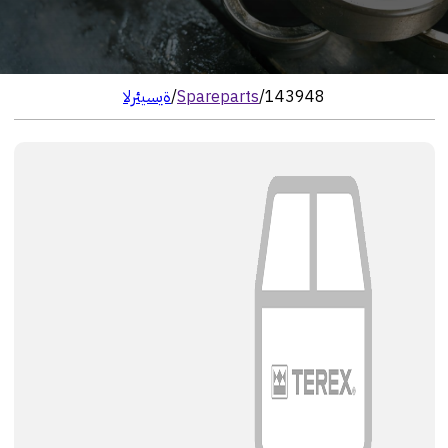
143948
/
Spareparts
/
الرئيسية