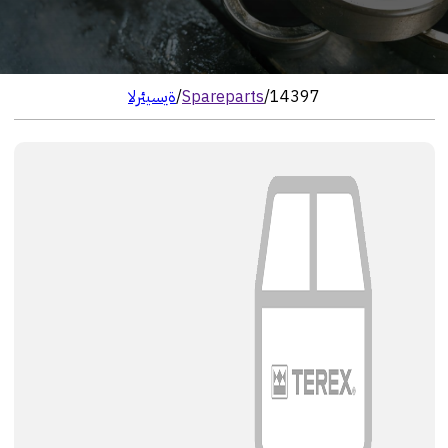
14397
/
Spareparts
/
الرئيسية