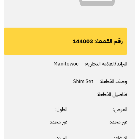
رقم القطعة:
144003
البراند/العلامة التجارية:
Manitowoc
وصف القطعة:
Shim Set
تفاصيل القطعة:
العرض:
الطول:
غير محدد
غير محدد
الارتفاع:
الوزن: