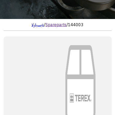
144003
/
Spareparts
/
الرئيسية