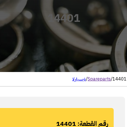
14401
14401
/
Spareparts
/
الرئيسية
رقم القطعة:
14401