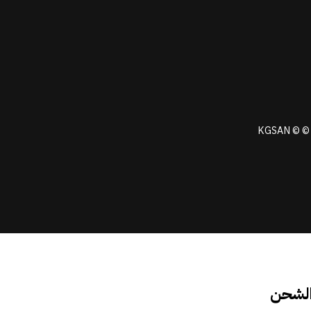
KGSAN © © 
الشحن