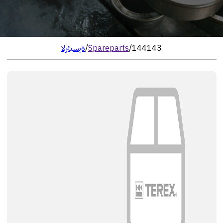
144143
/
Spareparts
/
الرئيسية