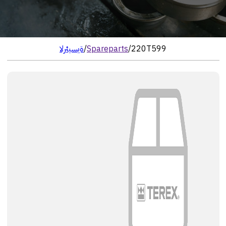
220T599
/
Spareparts
/
الرئيسية