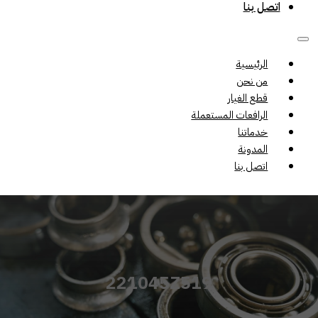
اتصل بنا
الرئيسية
من نحن
قطع الغيار
الرافعات المستعملة
خدماتنا
المدونة
اتصل بنا
221045Z519