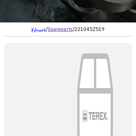
221045Z519
/
Spareparts
/
الرئيسية