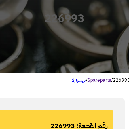
226993
22699
/
Spareparts
/
الرئيسية
رقم القطعة:
226993