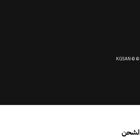
KGSAN © © 
الشحن