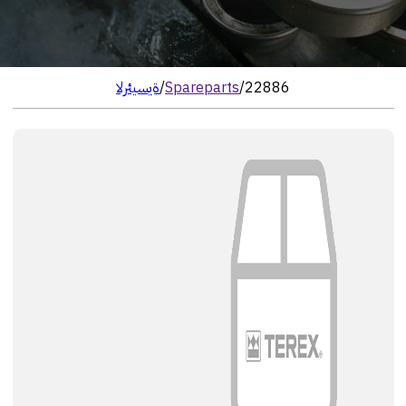
22886
/
Spareparts
/
الرئيسية