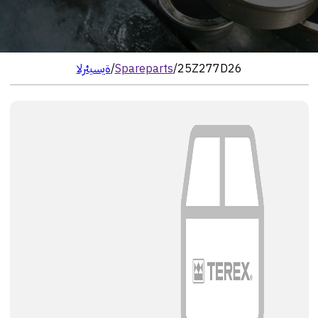
25Z277D26
/
Spareparts
/
الرئيسية