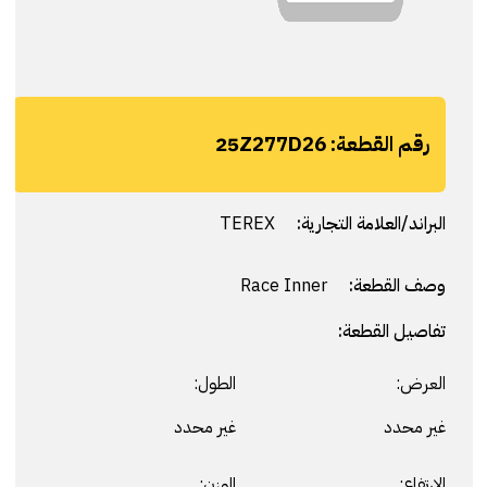
رقم القطعة:
25Z277D26
البراند/العلامة التجارية:
TEREX
وصف القطعة:
Race Inner
تفاصيل القطعة:
العرض:
الطول:
غير محدد
غير محدد
الارتفاع:
الوزن: