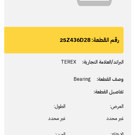
رقم القطعة:
25Z436D28
البراند/العلامة التجارية:
TEREX
وصف القطعة:
Bearing
تفاصيل القطعة:
العرض:
الطول:
غير محدد
غير محدد
الارتفاع:
الوزن: