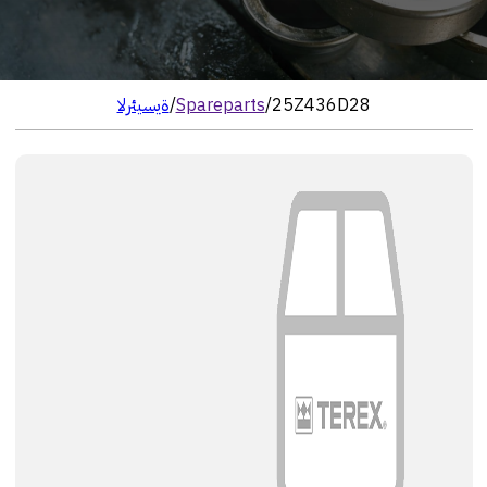
25Z436D28
/
Spareparts
/
الرئيسية