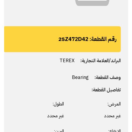
رقم القطعة:
25Z472D42
البراند/العلامة التجارية:
TEREX
وصف القطعة:
Bearing
تفاصيل القطعة:
العرض:
الطول:
غير محدد
غير محدد
الارتفاع:
الوزن: