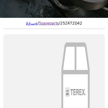
25Z472D42
/
Spareparts
/
الرئيسية