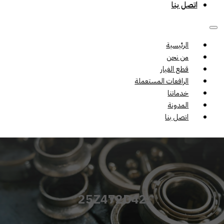
اتصل بنا
الرئيسية
من نحن
قطع الغيار
الرافعات المستعملة
خدماتنا
المدونة
اتصل بنا
25Z472D42