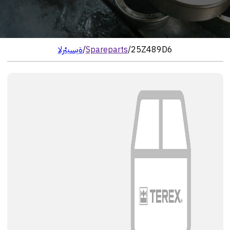
25Z489D6
/
Spareparts
/
الرئيسية