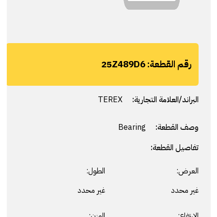
رقم القطعة:
25Z489D6
البراند/العلامة التجارية:
TEREX
وصف القطعة:
Bearing
تفاصيل القطعة:
العرض:
الطول:
غير محدد
غير محدد
الارتفاع:
الوزن: