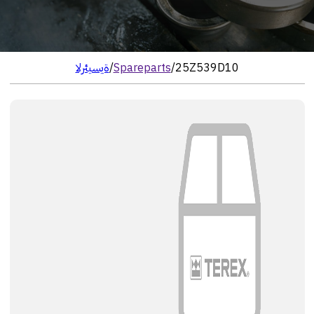
25Z539D10
/
Spareparts
/
الرئيسية