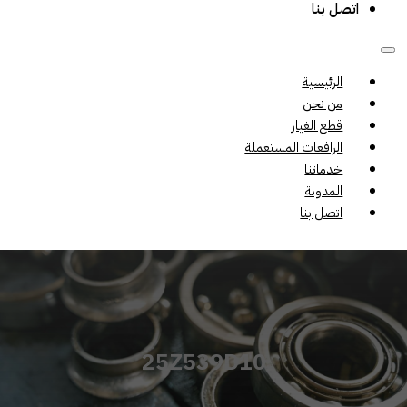
اتصل بنا
الرئيسية
من نحن
قطع الغيار
الرافعات المستعملة
خدماتنا
المدونة
اتصل بنا
25Z539D10