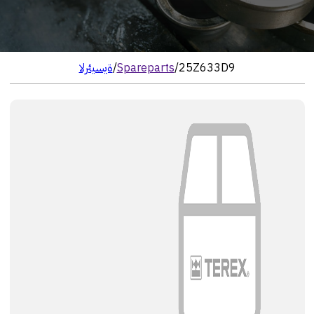
25Z633D9
/
Spareparts
/
الرئيسية