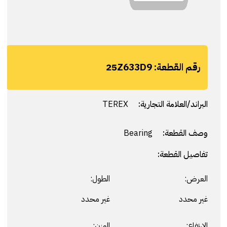
رقم القطعة:
25Z633D9
البراند/العلامة التجارية:
TEREX
وصف القطعة:
Bearing
تفاصيل القطعة:
العرض:
الطول:
غير محدد
غير محدد
الارتفاع:
الوزن: