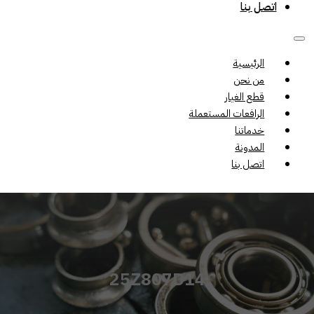
اتصل بنا
الرئيسية
من نحن
قطع الغيار
الرافعات المستعملة
خدماتنا
المدونة
اتصل بنا
25Z807D14