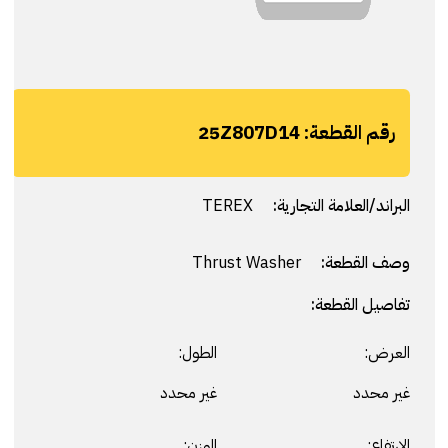
رقم القطعة:
25Z807D14
البراند/العلامة التجارية:
TEREX
وصف القطعة:
Thrust Washer
تفاصيل القطعة:
العرض:
الطول:
غير محدد
غير محدد
الارتفاع:
الوزن: