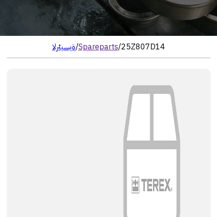
25Z807D14
/
Spareparts
/
الرئيسية