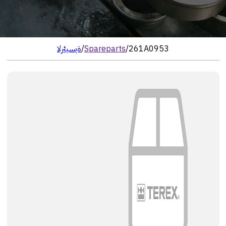
261A0953
/
Spareparts
/
الرئيسية