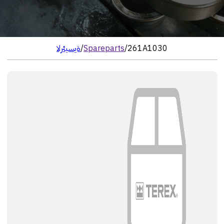
261A1030
/
Spareparts
/
الرئيسية